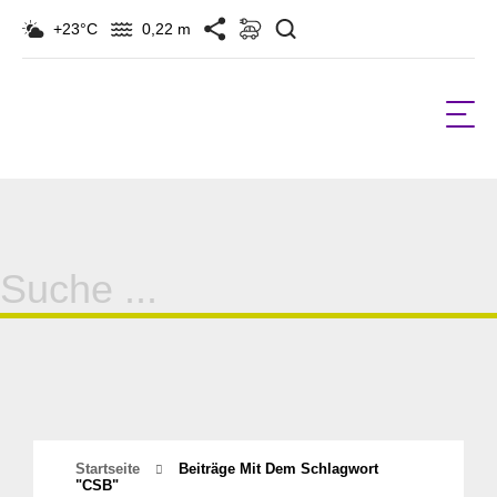
Suchen
+23°C
0,22 m
Suche
für:
Startseite
Beiträge Mit Dem Schlagwort
"CSB"