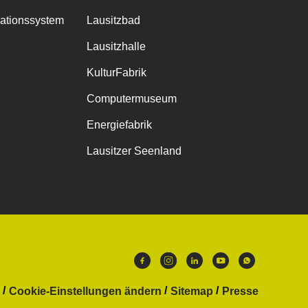
mationssystem
Lausitzbad
Lausitzhalle
KulturFabrik
Computermuseum
Energiefabrik
Lausitzer Seenland
Cookie-Einstellungen ändern
Sitemap
Presse