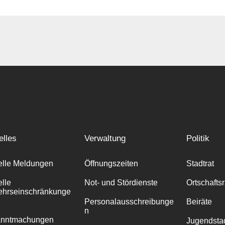
elles
Verwaltung
Politik
elle Meldungen
Öffnungszeiten
Stadtrat
elle
Not- und Stördienste
Ortschafts
ehrseinschränkunge
Personalausschreibunge
Beiräte
n
anntmachungen
Jugendstad