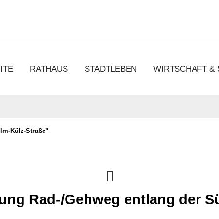
chen
ITE
RATHAUS
STADTLEBEN
WIRTSCHAFT &
elm-Külz-Straße"
ung Rad-/Gehweg entlang der S