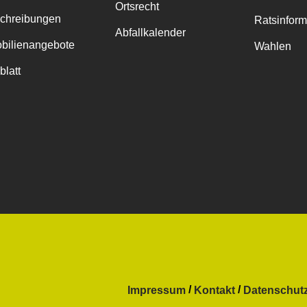
Ortsrecht
chreibungen
Ratsinfor
Abfallkalender
bilienangebote
Wahlen
blatt
Impressum
Kontakt
Datenschut