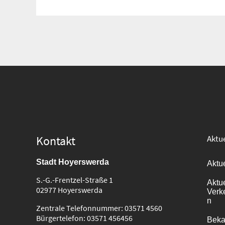
Suche
für:
Kontakt
Aktue
Stadt Hoyerswerda
Aktu
S.-G.-Frentzel-Straße 1
Aktu
02977 Hoyerswerda
Verk
n
Zentrale Telefonnummer: 03571 4560
Bürgertelefon: 03571 456456
Bek