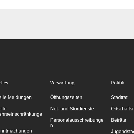
lles
Verwaltung
Politik
elle Meldungen
Öffnungszeiten
Stadtrat
elle
Not- und Stördienste
Ortschafts
ehrseinschränkunge
Personalausschreibunge
Beiräte
n
anntmachungen
Jugendstad