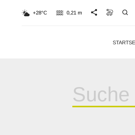
Su
+28°C
0,21 m
STARTSE
Suche
für: