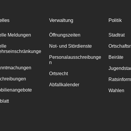
elles
Verwaltung
Politik
elle Meldungen
Öffnungszeiten
Stadtrat
elle
Not- und Stördienste
Ortschafts
ehrseinschränkunge
Personalausschreibunge
Beiräte
n
anntmachungen
Jugendstad
Ortsrecht
chreibungen
Ratsinfor
Abfallkalender
bilienangebote
Wahlen
blatt