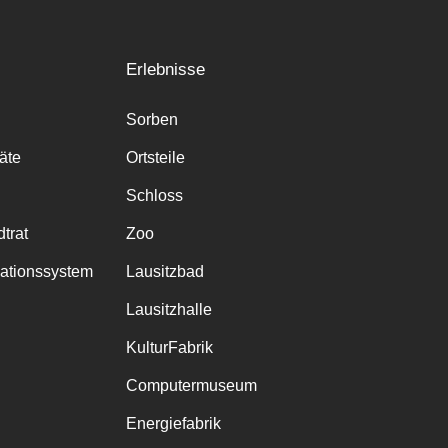
Erlebnisse
Sorben
räte
Ortsteile
Schloss
trat
Zoo
mationssystem
Lausitzbad
Lausitzhalle
KulturFabrik
Computermuseum
Energiefabrik