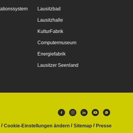
mationssystem
Lausitzbad
Lausitzhalle
KulturFabrik
Computermuseum
Energiefabrik
Lausitzer Seenland
Cookie-Einstellungen ändern
Sitemap
Presse