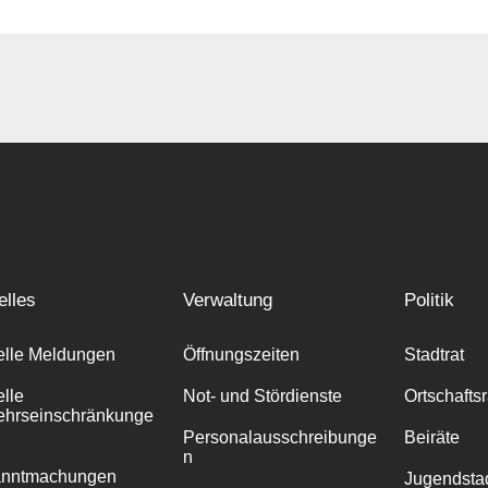
elles
Verwaltung
Politik
elle Meldungen
Öffnungszeiten
Stadtrat
elle
Not- und Stördienste
Ortschafts
ehrseinschränkunge
Personalausschreibunge
Beiräte
n
anntmachungen
Jugendstad