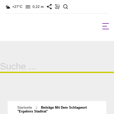
Suchen
+27°C
0,22 m
Suche
für:
Startseite
Beiträge Mit Dem Schlagwort
"ergebnis Stadtrat"