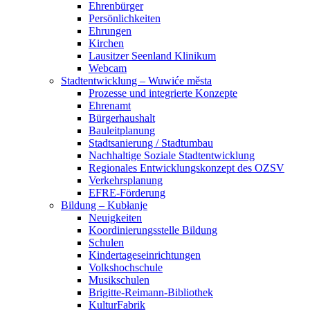
Ehrenbürger
Persönlichkeiten
Ehrungen
Kirchen
Lausitzer Seenland Klinikum
Webcam
Stadtentwicklung – Wuwiće města
Prozesse und integrierte Konzepte
Ehrenamt
Bürgerhaushalt
Bauleitplanung
Stadtsanierung / Stadtumbau
Nachhaltige Soziale Stadtentwicklung
Regionales Entwicklungskonzept des OZSV
Verkehrsplanung
EFRE-Förderung
Bildung – Kubłanje
Neuigkeiten
Koordinierungsstelle Bildung
Schulen
Kindertageseinrichtungen
Volkshochschule
Musikschulen
Brigitte-Reimann-Bibliothek
KulturFabrik