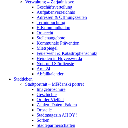
Verwaltung – Zarjadnistwo
Geschäftsverteilung
Aufgabenverzeichnis
Adressen & Öffnungszeiten
Terminbuchung
E-Kommunikation
Ortsrecht
Stellenangebote
Kommunale Prävention
Mietspiegel
Feuerwehr & Katastrophenschutz
Heiraten in Hoyerswerda
Not- und Stördienste
Amt 24
Abfallkalender
Stadtleben
Stadtportrait – Měšćanski portret
Imagebroschüre
Geschichte
Ort der Vielfalt
Zahlen, Daten, Fakten
Ortsteile
Stadtmagazin AHOY!
Sorben
Städtepartnerschaften