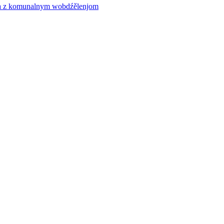
ća z komunalnym wobdźělenjom