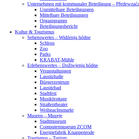
Unternehmen mit kommunaler Beteiligung – Předewza
Unmittelbare Beteiligungen
Mittelbare Beteiligungen
Organigramm
Beteiligungsbericht
Kultur & Tourismus
Sehenswertes – Widźenja hódne
Schloss
Zoo
Parks
KRABAT-Mühle
Erlebenswertes – Dožiwjenja hódne
Veranstaltungen
Lausitzhalle
Bürgerzentrum
Lausitzbad
Stadtfest
Musikfesttage
Straßentheater
Weihnachtsmarkt
Museen – Muzeje
Stadtmuseum
Computermuseum ZCOM
Energiefabrik Knappenrode
Tourismus – Turizm