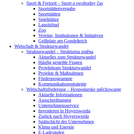
Sport & Freizeit – Sport a swobodny čas
Sportstättenvergabe
Sportstätten
Spielplätze
Lausitzbad
Zoo
Vereine, Institutionen & Initiativen
Grillplatz am Gondelteich
Wirtschaft & Strukturwandel
Strukturwandel – Strukturna změna
Aktuelles zum Strukturwandel
Häufig gestellte Fragen
Projektteam Strukturwandel
Projekte & Maßnahmen
Förderprogramme
Kommunikationsstrategie
Wirtschaftsförderung – Hospodarske spěchowanje
Aktuelle Informationen
Ausschreibungen
Unternehmensservice
Investieren in Hoyerswerda
Zurück nach Hoyerswerda
Spätschicht der Unternehmen
Klima und Energie
E-Ladesäulen