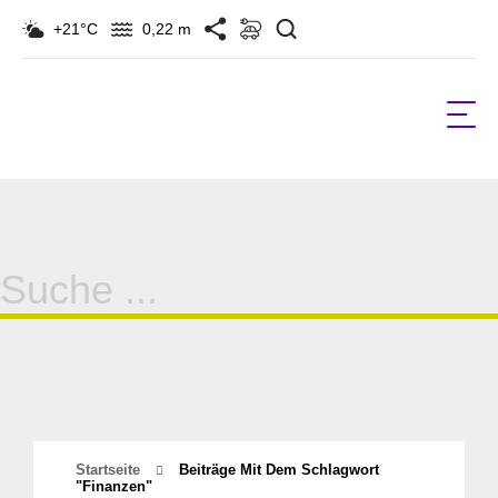
Suchen
+21°C
0,22 m
Suche
für:
Startseite
Beiträge Mit Dem Schlagwort
"finanzen"