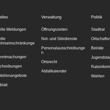
elles
Verwaltung
Politik
elle Meldungen
Öffnungszeiten
Stadtrat
elle
Not- und Stördienste
Ortschafts
ehrseinschränkunge
Personalausschreibunge
Beiräte
n
anntmachungen
Jugendstad
Ortsrecht
chreibungen
Ratsinfor
Abfallkalender
bilienangebote
Wahlen
blatt