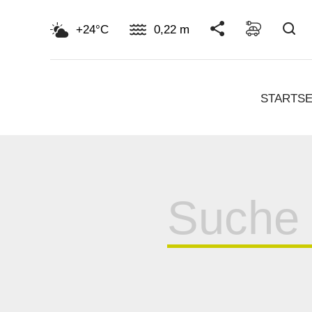
Su
+24°C
0,22 m
STARTSE
Suche
für: