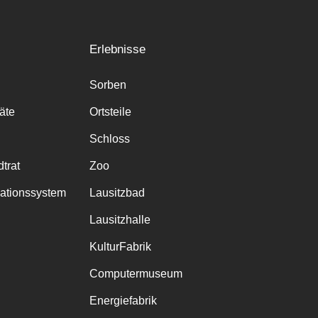
Erlebnisse
Sorben
räte
Ortsteile
Schloss
trat
Zoo
mationssystem
Lausitzbad
Lausitzhalle
KulturFabrik
Computermuseum
Energiefabrik