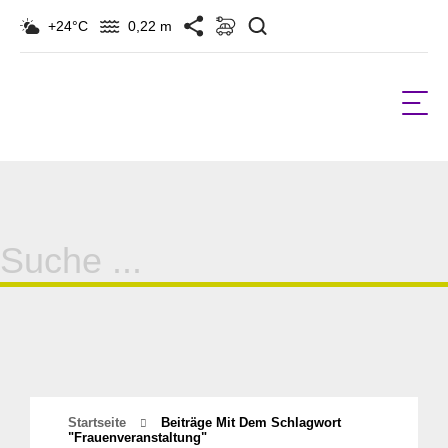
Suchen
+24°C
0,22 m
Suche
für:
Startseite
Beiträge Mit Dem Schlagwort
"Frauenveranstaltung"