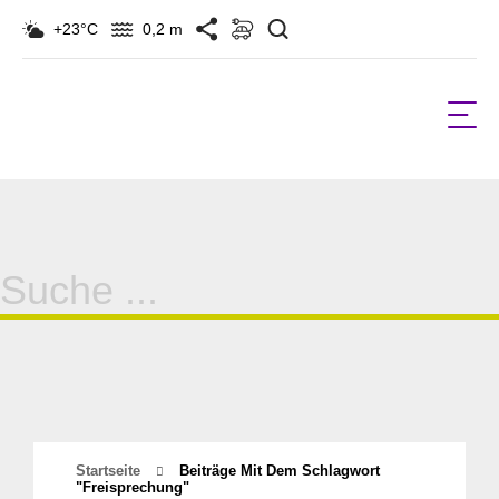
Suchen
+23°C
0,2 m
Suche
für:
Startseite
Beiträge Mit Dem Schlagwort
"freisprechung"