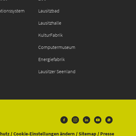
ationssystem
Lausitzbad
Lausitzhalle
KulturFabrik
Computermuseum
Energiefabrik
Lausitzer Seenland
hutz
Cookie-Einstellungen ändern
Sitemap
Presse