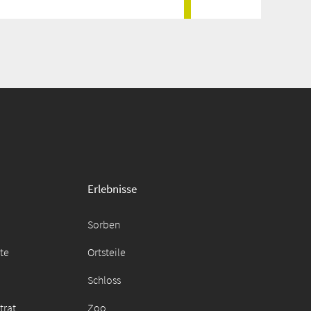
Erlebnisse
Sorben
äte
Ortsteile
Schloss
trat
Zoo