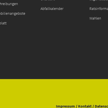
chreibungen
Abfallkalender
Ratsinform
bilienangebote
Wahlen
latt
Impressum
Kontakt
Datensc