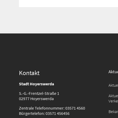
Suche
für:
Kontakt
Aktue
Stadt Hoyerswerda
Aktu
S.-G.-Frentzel-Straße 1
Aktue
02977 Hoyerswerda
Verk
Zentrale Telefonnummer: 03571 4560
Beka
Bürgertelefon: 03571 456456