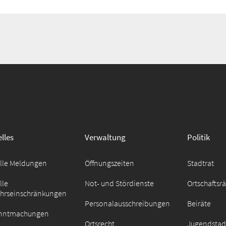
lles
Verwaltung
Politik
elle Meldungen
Öffnungszeiten
Stadtrat
lle
Not- und Stördienste
Ortschaftsr
ehrseinschränkungen
Personalausschreibungen
Beiräte
nntmachungen
Ortsrecht
Jugendstad