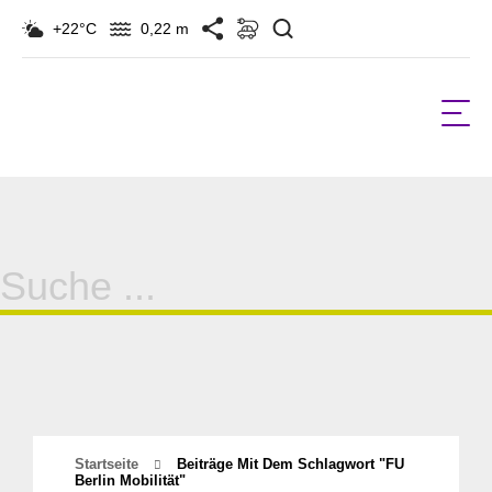
Suchen
+22°C
0,22 m
Suche
für:
Startseite
Beiträge Mit Dem Schlagwort "FU
Berlin Mobilität"