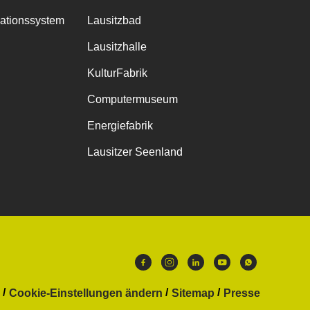
mationssystem
Lausitzbad
Lausitzhalle
KulturFabrik
Computermuseum
Energiefabrik
Lausitzer Seenland
Cookie-Einstellungen ändern
Sitemap
Presse