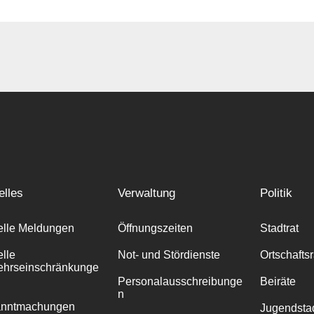
elles
Verwaltung
Politik
elle Meldungen
Öffnungszeiten
Stadtrat
elle
Not- und Stördienste
Ortschafts
ehrseinschränkunge
Personalausschreibunge
Beiräte
n
anntmachungen
Jugendstad