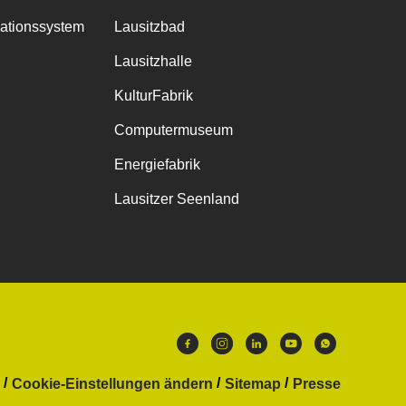
mationssystem
Lausitzbad
Lausitzhalle
KulturFabrik
Computermuseum
Energiefabrik
Lausitzer Seenland
Cookie-Einstellungen ändern
Sitemap
Presse