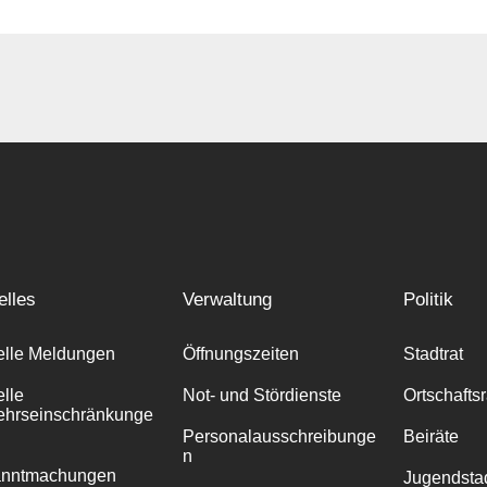
elles
Verwaltung
Politik
elle Meldungen
Öffnungszeiten
Stadtrat
elle
Not- und Stördienste
Ortschafts
ehrseinschränkunge
Personalausschreibunge
Beiräte
n
anntmachungen
Jugendstad