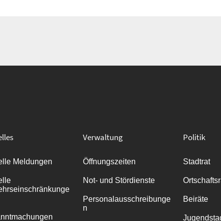
lles
Verwaltung
Politik
elle Meldungen
Öffnungszeiten
Stadtrat
elle
Not- und Stördienste
Ortschafts
ehrseinschränkunge
Personalausschreibunge
Beiräte
n
anntmachungen
Jugendstad