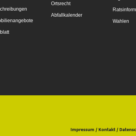
Ortsrecht
chreibungen
Ratsinfor
Abfallkalender
bilienangebote
Wahlen
blatt
Impressum
Kontakt
Datensc