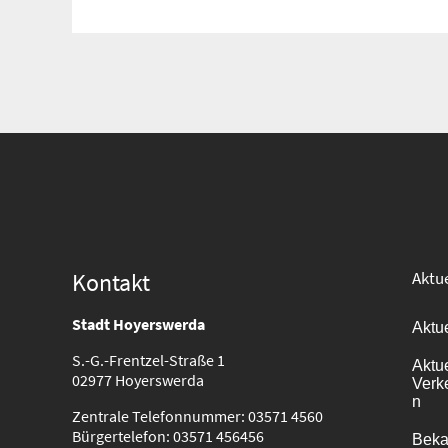
Suche
für:
Kontakt
Aktue
Stadt Hoyerswerda
Aktu
S.-G.-Frentzel-Straße 1
Aktu
02977 Hoyerswerda
Verk
n
Zentrale Telefonnummer: 03571 4560
Bürgertelefon: 03571 456456
Bek