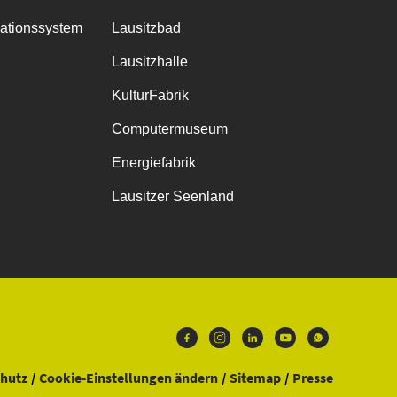
mationssystem
Lausitzbad
Lausitzhalle
KulturFabrik
Computermuseum
Energiefabrik
Lausitzer Seenland
hutz
Cookie-Einstellungen ändern
Sitemap
Presse