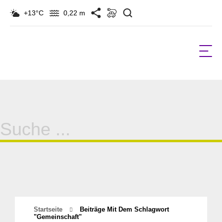
Suchen
+13°C
0,22 m
Suche
für:
Startseite
Beiträge Mit Dem Schlagwort
"gemeinschaft"