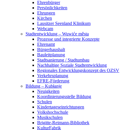
Ehrenbürger
Persönlichkeiten
Ehrungen
Kirchen
Lausitzer Seenland Klinikum
Webcam
Stadtentwicklung – Wuwiće města
Prozesse und integrierte Konzepte
Ehrenamt
Bürgerhaushalt
Bauleitplanung
Stadtsanierung / Stadtumbau
Nachhaltige Soziale Stadtentwicklung
Regionales Entwicklungskonzept des OZSV
Verkehrsplanung
EFRE-Förderung
Bildung – Kubłanje
Neuigkeiten
Koordinierungsstelle Bildung
Schulen
Kindertageseinrichtungen
Volkshochschule
Musikschulen
Brigitte-Reimann-Bibliothek
KulturFabrik