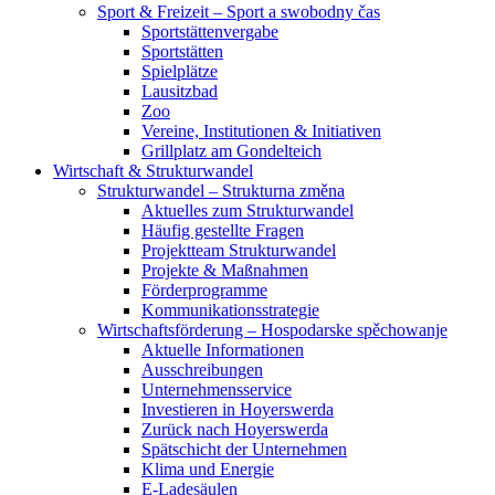
Sport & Freizeit – Sport a swobodny čas
Sportstättenvergabe
Sportstätten
Spielplätze
Lausitzbad
Zoo
Vereine, Institutionen & Initiativen
Grillplatz am Gondelteich
Wirtschaft & Strukturwandel
Strukturwandel – Strukturna změna
Aktuelles zum Strukturwandel
Häufig gestellte Fragen
Projektteam Strukturwandel
Projekte & Maßnahmen
Förderprogramme
Kommunikationsstrategie
Wirtschaftsförderung – Hospodarske spěchowanje
Aktuelle Informationen
Ausschreibungen
Unternehmensservice
Investieren in Hoyerswerda
Zurück nach Hoyerswerda
Spätschicht der Unternehmen
Klima und Energie
E-Ladesäulen