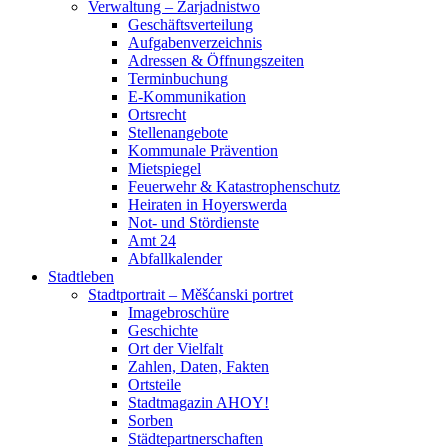
Verwaltung – Zarjadnistwo
Geschäftsverteilung
Aufgabenverzeichnis
Adressen & Öffnungszeiten
Terminbuchung
E-Kommunikation
Ortsrecht
Stellenangebote
Kommunale Prävention
Mietspiegel
Feuerwehr & Katastrophenschutz
Heiraten in Hoyerswerda
Not- und Stördienste
Amt 24
Abfallkalender
Stadtleben
Stadtportrait – Měšćanski portret
Imagebroschüre
Geschichte
Ort der Vielfalt
Zahlen, Daten, Fakten
Ortsteile
Stadtmagazin AHOY!
Sorben
Städtepartnerschaften