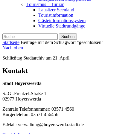
Tourismus – Turizm
Lausitzer Seenland
Touristinformation
Gästeinformationssystem
Virtuelle Stadtrundgänge
Suche
Schliessen
für:
Startseite
Beiträge mit dem Schlagwort "geschlossen"
Nach oben
Schließtag Stadtarchiv am 21. April
Kontakt
Stadt Hoyerswerda
S.-G.-Frentzel-Straße 1
02977 Hoyerswerda
Zentrale Telefonnummer: 03571 4560
Bürgertelefon: 03571 456456
E-Mail: verwaltung@hoyerswerda-stadt.de