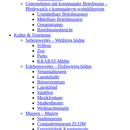
Unternehmen mit kommunaler Beteiligung –
Předewzaća z komunalnym wobdźělenjom
Unmittelbare Beteiligungen
Mittelbare Beteiligungen
Organigramm
Beteiligungsbericht
Kultur & Tourismus
Sehenswertes – Widźenja hódne
Schloss
Zoo
Parks
KRABAT-Mühle
Erlebenswertes – Dožiwjenja hódne
Veranstaltungen
Lausitzhalle
Bürgerzentrum
Lausitzbad
Stadtfest
Musikfesttage
Straßentheater
Weihnachtsmarkt
Museen – Muzeje
Stadtmuseum
Computermuseum ZCOM
Energiefabrik Knappenrode