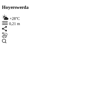
Hoyerswerda
+28°C
0,21 m
Suchen