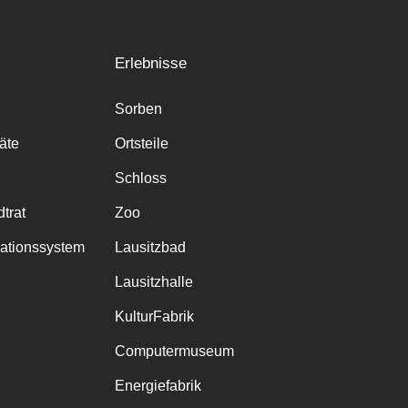
Erlebnisse
Sorben
räte
Ortsteile
Schloss
trat
Zoo
mationssystem
Lausitzbad
Lausitzhalle
KulturFabrik
Computermuseum
Energiefabrik