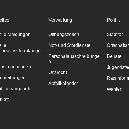
elles
Verwaltung
Politik
elle Meldungen
Öffnungszeiten
Stadtrat
elle
Not- und Stördienste
Ortschafts
ehrseinschränkunge
Personalausschreibunge
Beiräte
n
anntmachungen
Jugendstad
Ortsrecht
chreibungen
Ratsinfor
Abfallkalender
bilienangebote
Wahlen
blatt