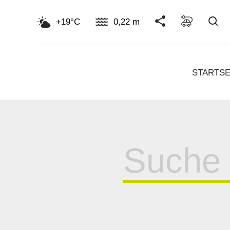
Su
+19°C
0,22 m
STARTSE
Suche
für: