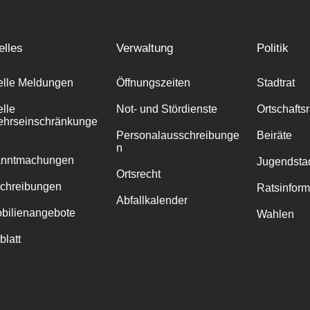
elles
Verwaltung
Politik
elle Meldungen
Öffnungszeiten
Stadtrat
elle
Not- und Stördienste
Ortschafts
ehrseinschränkunge
Personalausschreibunge
Beiräte
n
anntmachungen
Jugendstad
Ortsrecht
chreibungen
Ratsinfor
Abfallkalender
bilienangebote
Wahlen
blatt