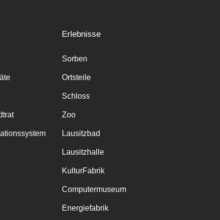
Erlebnisse
Sorben
räte
Ortsteile
Schloss
trat
Zoo
mationssystem
Lausitzbad
Lausitzhalle
KulturFabrik
Computermuseum
Energiefabrik