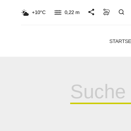
Su
+10°C
0,22 m
STARTSE
Suche
für: