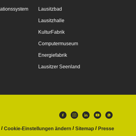
mationssystem
Lausitzbad
Lausitzhalle
KulturFabrik
Computermuseum
Energiefabrik
Lausitzer Seenland
Cookie-Einstellungen ändern
Sitemap
Presse