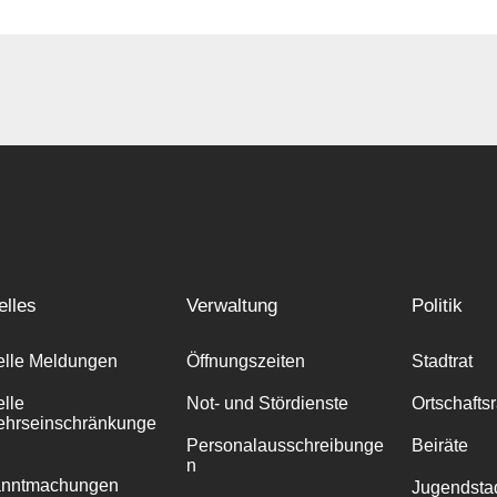
elles
Verwaltung
Politik
elle Meldungen
Öffnungszeiten
Stadtrat
elle
Not- und Stördienste
Ortschafts
ehrseinschränkunge
Personalausschreibunge
Beiräte
n
anntmachungen
Jugendstad