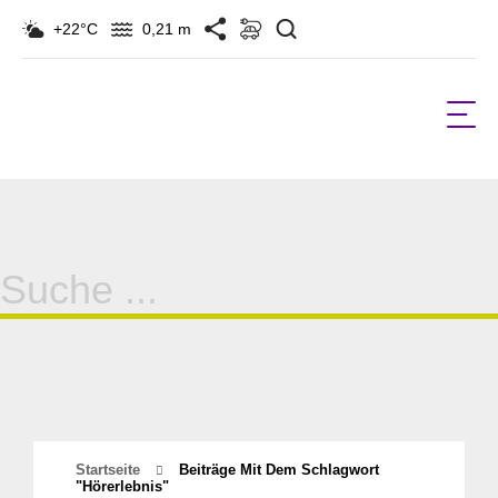
Suchen
+22°C
0,21 m
Suche
für:
Startseite
Beiträge Mit Dem Schlagwort
"hörerlebnis"