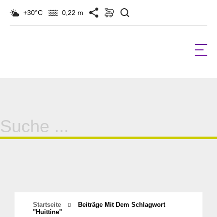
Suchen
+30°C
0,22 m
Suche
für:
Startseite
Beiträge Mit Dem Schlagwort
"Huittine"