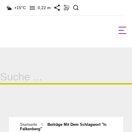
Suchen
+15°C
0,22 m
Suche
für:
Startseite
Beiträge Mit Dem Schlagwort "ic
Falkenberg"