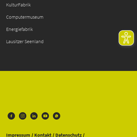
KulturFabrik
Computermuseum
Energiefabrik
Lausitzer Seenland
Impressum
Kontakt
Datenschutz