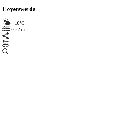
Hoyerswerda
+18°C
0,22 m
Suchen