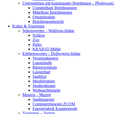
Unternehmen mit kommunaler Beteiligung – Předewza
Unmittelbare Beteiligungen
Mittelbare Beteiligungen
Organigramm
Beteiligungsbericht
Kultur & Tourismus
Sehenswertes – Widźenja hódne
Schloss
Zoo
Parks
KRABAT-Mühle
Erlebenswertes – Dožiwjenja hódne
Veranstaltungen
Lausitzhalle
Bürgerzentrum
Lausitzbad
Stadtfest
Musikfesttage
Straßentheater
Weihnachtsmarkt
Museen – Muzeje
Stadtmuseum
Computermuseum ZCOM
Energiefabrik Knappenrode
Tourismus – Turizm