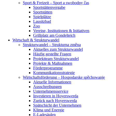
Sport & Freizeit – Sport a swobodny čas
Sportstättenvergabe
Sportstätten
Spielplätze
Lausitzbad
Zoo
Vereine, Institutionen & Initiativen
Grillplatz am Gondelteich
Wirtschaft & Strukturwandel
Strukturwandel – Strukturna změna
Aktuelles zum Strukturwandel
Häufig gestellte Fragen
Projektteam Strukturwandel
Projekte & Maßnahmen
Förderprogramme
Kommunikationsstrategie
Wirtschaftsförderung – Hospodarske spěchowanje
Aktuelle Informationen
Ausschreibungen
Unternehmensservice
Investieren in Hoyerswerda
Zurück nach Hoyerswerda
Spätschicht der Unternehmen
Klima und Energie
E-Ladesäulen