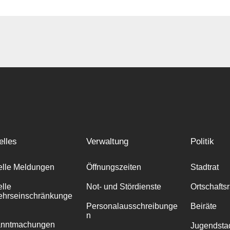
elles
Verwaltung
Politik
elle Meldungen
Öffnungszeiten
Stadtrat
elle
Not- und Stördienste
Ortschafts
ehrseinschränkunge
Personalausschreibunge
Beiräte
n
anntmachungen
Jugendstad