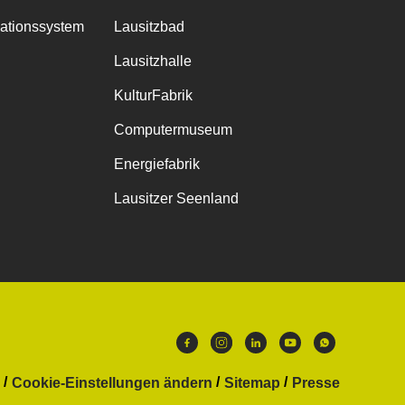
mationssystem
Lausitzbad
Lausitzhalle
KulturFabrik
Computermuseum
Energiefabrik
Lausitzer Seenland
Cookie-Einstellungen ändern
Sitemap
Presse