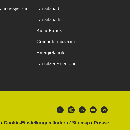
mationssystem
Lausitzbad
Lausitzhalle
KulturFabrik
Computermuseum
Energiefabrik
Lausitzer Seenland
Cookie-Einstellungen ändern
Sitemap
Presse