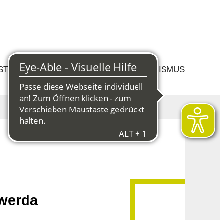
 STRUKTURWANDEL
KULTUR & TOURISMUS
werda