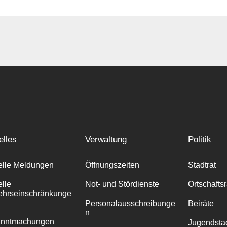
elles
Verwaltung
Politik
elle Meldungen
Öffnungszeiten
Stadtrat
elle
Not- und Stördienste
Ortschafts
ehrseinschränkunge
Personalausschreibunge
Beiräte
n
anntmachungen
Jugendstad