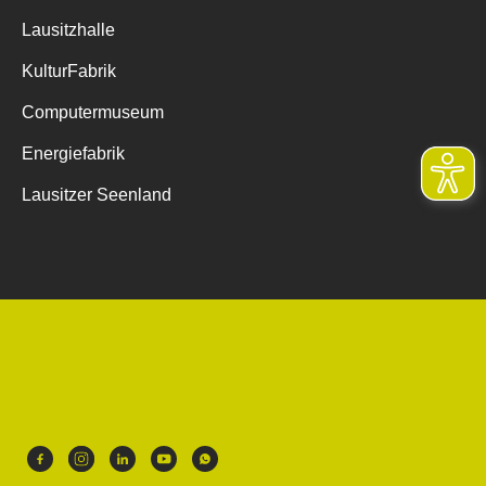
Lausitzhalle
KulturFabrik
Computermuseum
Energiefabrik
Lausitzer Seenland