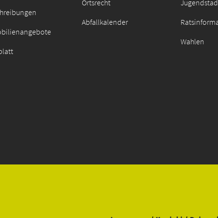
Ortsrecht
Jugendstad
chreibungen
Abfallkalender
Ratsinform
bilienangebote
Wahlen
latt