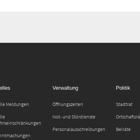
elles
Verwaltung
Politik
elle Meldungen
Öffnungszeiten
Stadtrat
lle
Not- und Stördienste
Ortschaftsr
ehrseinschränkungen
Personalausschreibungen
Beiräte
nntmachungen