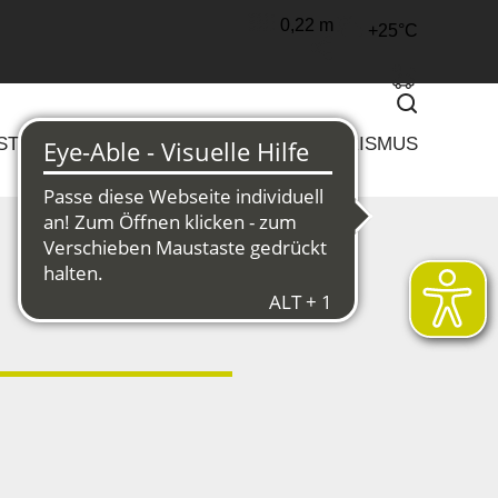
0,22 m
+25°C
Suchen
 STRUKTURWANDEL
KULTUR & TOURISMUS