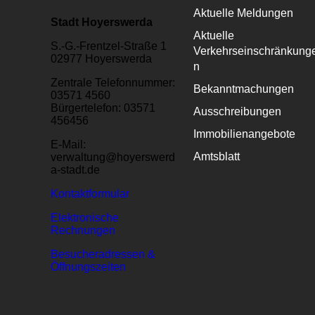
Aktuelle Meldungen
Stadt Hoyerswerda
Aktuelle
S.-G.-Frentzel-Straße 1
Verkehrseinschränkung
02977 Hoyerswerda
n
Zentrale Telefonnummer:
Bekanntmachungen
03571 4560
Bürgertelefon: 03571
Ausschreibungen
456456
Immobilienangebote
E-Mail:
Amtsblatt
verwaltung@hoyerswerd
a-stadt.de
Kontaktformular
Elektronische
Rechnungen
Besucheradressen &
Öffnungszeiten