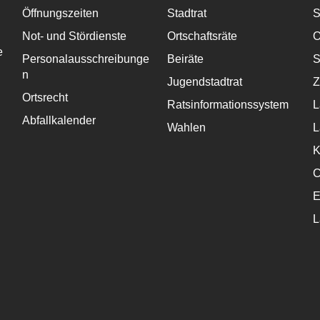
Öffnungszeiten
Stadtrat
S
Not- und Stördienste
Ortschaftsräte
O
e
Personalausschreibunge
Beiräte
S
n
Jugendstadtrat
Z
Ortsrecht
Ratsinformationssystem
L
Abfallkalender
Wahlen
L
K
C
E
L