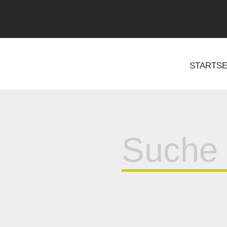
STARTSE
Suche
für: