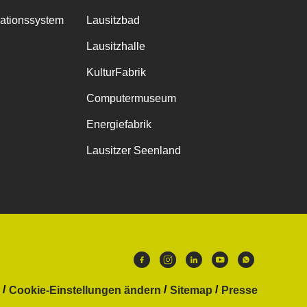
mationssystem
Lausitzbad
Lausitzhalle
KulturFabrik
Computermuseum
Energiefabrik
Lausitzer Seenland
Cookie-Einstellungen ändern
Sitemap
Presse