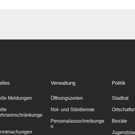
elles
Verwaltung
Politik
elle Meldungen
Öffnungszeiten
Stadtrat
elle
Not- und Stördienste
Ortschafts
ehrseinschränkunge
Personalausschreibunge
Beiräte
n
anntmachungen
Jugendstad