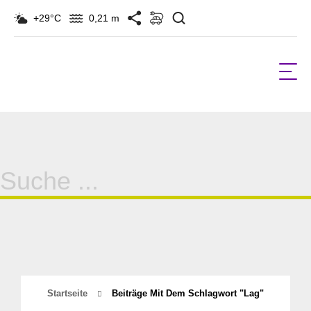
Suchen
+29°C
0,21 m
Suche
für:
Startseite
Beiträge Mit Dem Schlagwort "lag"