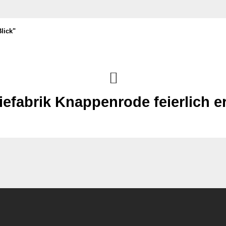
lick"
efabrik Knappenrode feierlich e