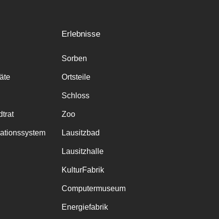
Erlebnisse
Sorben
räte
Ortsteile
Schloss
trat
Zoo
mationssystem
Lausitzbad
Lausitzhalle
KulturFabrik
Computermuseum
Energiefabrik