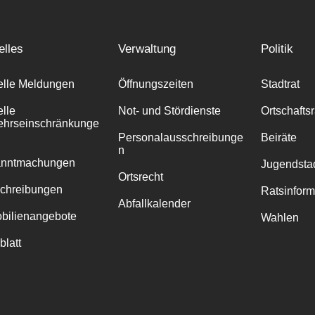
elles
Verwaltung
Politik
elle Meldungen
Öffnungszeiten
Stadtrat
elle
Not- und Stördienste
Ortschafts
ehrseinschränkunge
Personalausschreibunge
Beiräte
n
anntmachungen
Jugendstad
Ortsrecht
chreibungen
Ratsinfor
Abfallkalender
bilienangebote
Wahlen
blatt