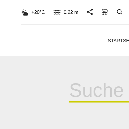
Su
+20°C
0,22 m
STARTSE
Suche
für: