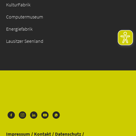
KulturFabrik
Computermuseum
Energiefabrik
Lausitzer Seenland
Impressum
Kontakt
Datenschutz