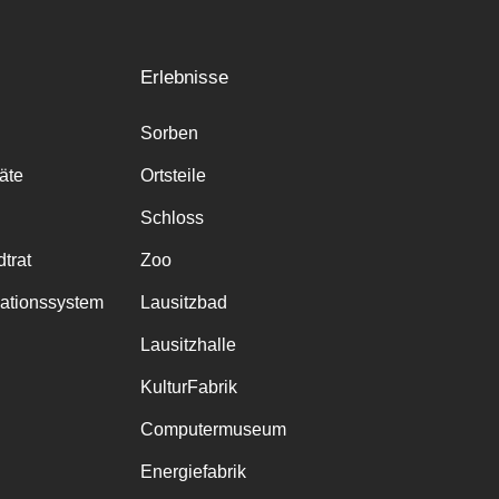
Erlebnisse
Sorben
räte
Ortsteile
Schloss
trat
Zoo
mationssystem
Lausitzbad
Lausitzhalle
KulturFabrik
Computermuseum
Energiefabrik