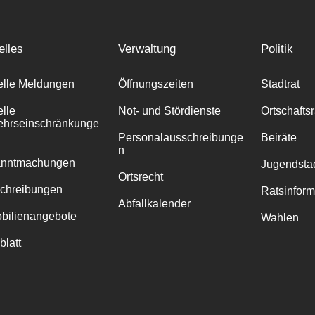
elles
Verwaltung
Politik
elle Meldungen
Öffnungszeiten
Stadtrat
elle
Not- und Stördienste
Ortschafts
ehrseinschränkunge
Personalausschreibunge
Beiräte
n
anntmachungen
Jugendstad
Ortsrecht
chreibungen
Ratsinfor
Abfallkalender
bilienangebote
Wahlen
blatt