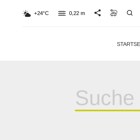
Su
+24°C
0,22 m
STARTSE
Suche
für: