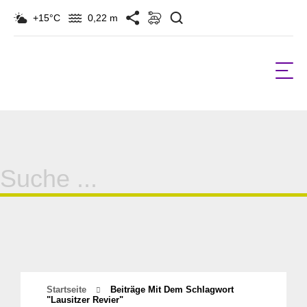
Suchen
+15°C
0,22 m
Suche
für:
Startseite
Beiträge Mit Dem Schlagwort
"lausitzer Revier"