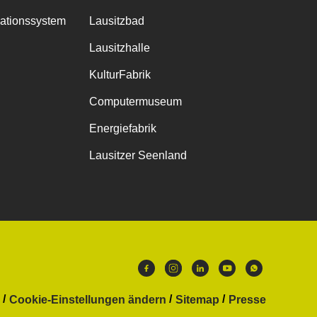
mationssystem
Lausitzbad
Lausitzhalle
KulturFabrik
Computermuseum
Energiefabrik
Lausitzer Seenland
Cookie-Einstellungen ändern
Sitemap
Presse