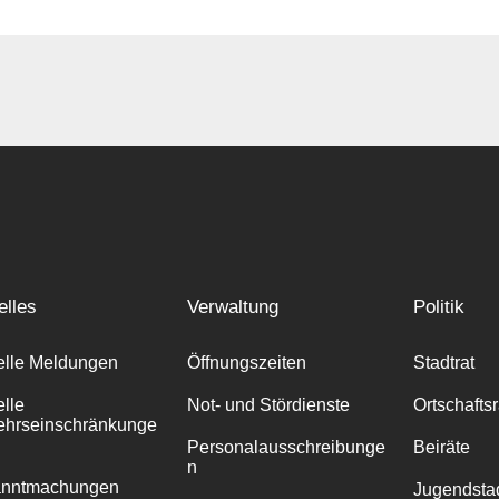
elles
Verwaltung
Politik
elle Meldungen
Öffnungszeiten
Stadtrat
elle
Not- und Stördienste
Ortschafts
ehrseinschränkunge
Personalausschreibunge
Beiräte
n
anntmachungen
Jugendstad