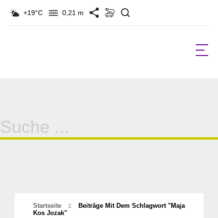
Suchen
+19°C
0,21 m
Suche
für:
Startseite
Beiträge Mit Dem Schlagwort "maja
Kos Jozak"