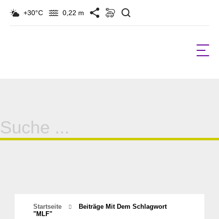
Suchen
+30°C
0,22 m
Suche
für:
Startseite
Beiträge Mit Dem Schlagwort
"MLF"