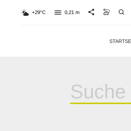
Su
+29°C
0,21 m
STARTSE
Suche
für: