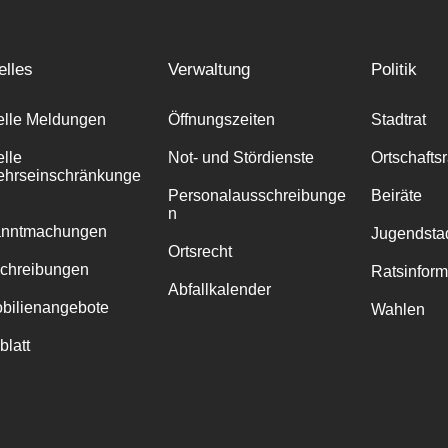
elles
Verwaltung
Politik
elle Meldungen
Öffnungszeiten
Stadtrat
elle
Not- und Stördienste
Ortschafts
ehrseinschränkunge
Personalausschreibunge
Beiräte
n
anntmachungen
Jugendstad
Ortsrecht
chreibungen
Ratsinfor
Abfallkalender
bilienangebote
Wahlen
blatt