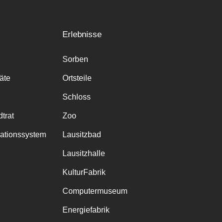
Erlebnisse
Sorben
räte
Ortsteile
Schloss
trat
Zoo
mationssystem
Lausitzbad
Lausitzhalle
KulturFabrik
Computermuseum
Energiefabrik