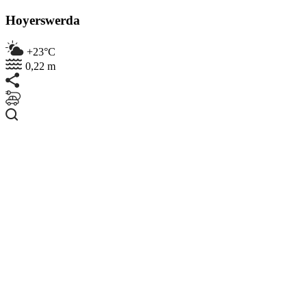
Hoyerswerda
+23°C
0,22 m
Suchen