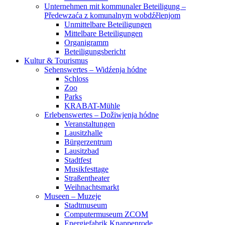
Unternehmen mit kommunaler Beteiligung –
Předewzaća z komunalnym wobdźělenjom
Unmittelbare Beteiligungen
Mittelbare Beteiligungen
Organigramm
Beteiligungsbericht
Kultur & Tourismus
Sehenswertes – Widźenja hódne
Schloss
Zoo
Parks
KRABAT-Mühle
Erlebenswertes – Dožiwjenja hódne
Veranstaltungen
Lausitzhalle
Bürgerzentrum
Lausitzbad
Stadtfest
Musikfesttage
Straßentheater
Weihnachtsmarkt
Museen – Muzeje
Stadtmuseum
Computermuseum ZCOM
Energiefabrik Knappenrode