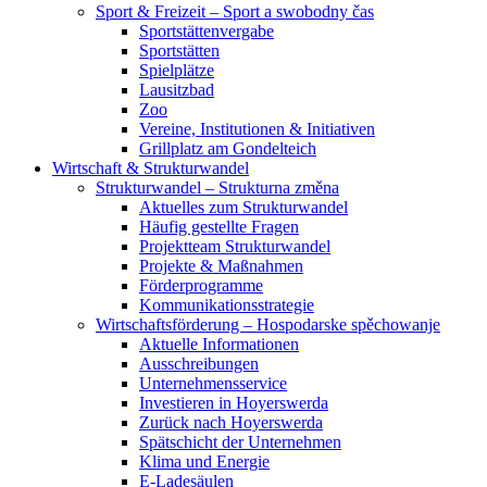
Sport & Freizeit – Sport a swobodny čas
Sportstättenvergabe
Sportstätten
Spielplätze
Lausitzbad
Zoo
Vereine, Institutionen & Initiativen
Grillplatz am Gondelteich
Wirtschaft & Strukturwandel
Strukturwandel – Strukturna změna
Aktuelles zum Strukturwandel
Häufig gestellte Fragen
Projektteam Strukturwandel
Projekte & Maßnahmen
Förderprogramme
Kommunikationsstrategie
Wirtschaftsförderung – Hospodarske spěchowanje
Aktuelle Informationen
Ausschreibungen
Unternehmensservice
Investieren in Hoyerswerda
Zurück nach Hoyerswerda
Spätschicht der Unternehmen
Klima und Energie
E-Ladesäulen