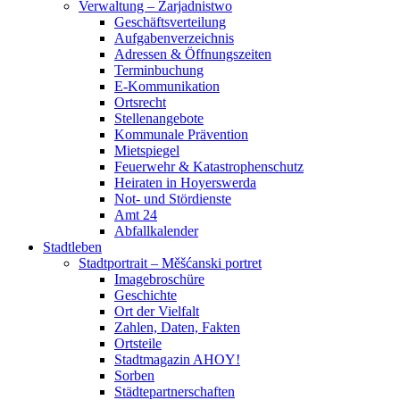
Verwaltung – Zarjadnistwo
Geschäftsverteilung
Aufgabenverzeichnis
Adressen & Öffnungszeiten
Terminbuchung
E-Kommunikation
Ortsrecht
Stellenangebote
Kommunale Prävention
Mietspiegel
Feuerwehr & Katastrophenschutz
Heiraten in Hoyerswerda
Not- und Stördienste
Amt 24
Abfallkalender
Stadtleben
Stadtportrait – Měšćanski portret
Imagebroschüre
Geschichte
Ort der Vielfalt
Zahlen, Daten, Fakten
Ortsteile
Stadtmagazin AHOY!
Sorben
Städtepartnerschaften