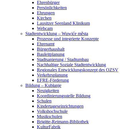
Ehrenbürger
Persönlichkeiten
Ehrungen
Kirchen
Lausitzer Seenland Klinikum
Webcam
Stadtentwicklung – Wuwiće města
Prozesse und integrierte Konzepte
Ehrenamt
Bürgerhaushalt
Bauleitplanung
Stadtsanierung / Stadtumbau
Nachhaltige Soziale Stadtentwicklung
Regionales Entwicklungskonzept des OZSV
Verkehrsplanung
EFRE-Förderung
Bildung – Kubłanje
Neuigkeiten
Koordinierungsstelle Bildung
Schulen
Kindertageseinrichtungen
Volkshochschule
Musikschulen
Brigitte-Reimann-Bibliothek
KulturFabrik