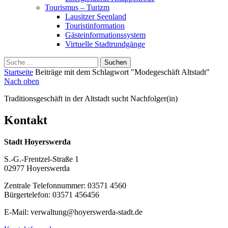
Tourismus – Turizm
Lausitzer Seenland
Touristinformation
Gästeinformationssystem
Virtuelle Stadtrundgänge
Suche
Schliessen
für:
Startseite
Beiträge mit dem Schlagwort "Modegeschäft Altstadt"
Nach oben
Traditionsgeschäft in der Altstadt sucht Nachfolger(in)
Kontakt
Stadt Hoyerswerda
S.-G.-Frentzel-Straße 1
02977 Hoyerswerda
Zentrale Telefonnummer: 03571 4560
Bürgertelefon: 03571 456456
E-Mail: verwaltung@hoyerswerda-stadt.de