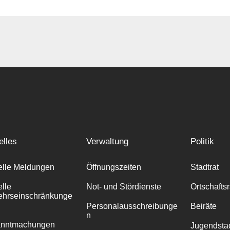
elles
Verwaltung
Politik
elle Meldungen
Öffnungszeiten
Stadtrat
elle
Not- und Stördienste
Ortschafts
ehrseinschränkunge
Personalausschreibunge
Beiräte
n
anntmachungen
Jugendstad