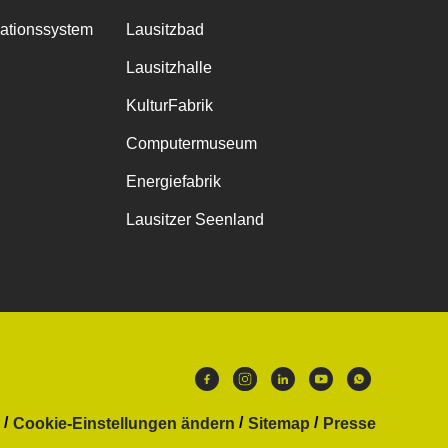
mationssystem
Lausitzbad
Lausitzhalle
KulturFabrik
Computermuseum
Energiefabrik
Lausitzer Seenland
Cookie-Einstellungen ändern
Sitemap
Presse