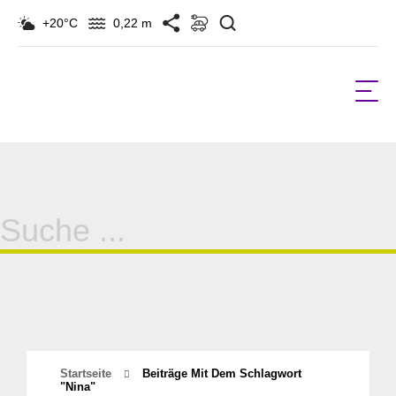
Suchen
+20°C
0,22 m
Suche
für:
Startseite
Beiträge Mit Dem Schlagwort
"nina"