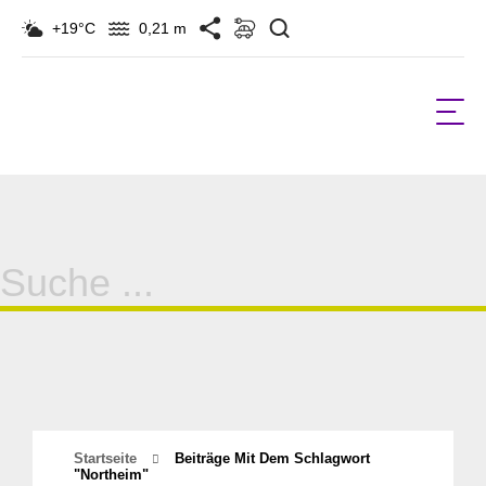
Suchen
+19°C
0,21 m
Suche
für:
Startseite
Beiträge Mit Dem Schlagwort
"northeim"