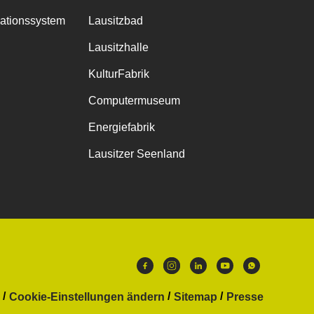
mationssystem
Lausitzbad
Lausitzhalle
KulturFabrik
Computermuseum
Energiefabrik
Lausitzer Seenland
Cookie-Einstellungen ändern
Sitemap
Presse