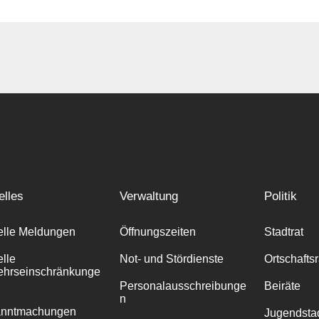
elles
Verwaltung
Politik
elle Meldungen
Öffnungszeiten
Stadtrat
elle
Not- und Stördienste
Ortschafts
ehrseinschränkunge
Personalausschreibunge
Beiräte
n
anntmachungen
Jugendstad