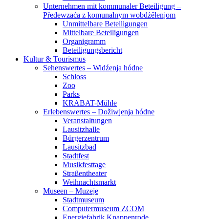
Unternehmen mit kommunaler Beteiligung –
Předewzaća z komunalnym wobdźělenjom
Unmittelbare Beteiligungen
Mittelbare Beteiligungen
Organigramm
Beteiligungsbericht
Kultur & Tourismus
Sehenswertes – Widźenja hódne
Schloss
Zoo
Parks
KRABAT-Mühle
Erlebenswertes – Dožiwjenja hódne
Veranstaltungen
Lausitzhalle
Bürgerzentrum
Lausitzbad
Stadtfest
Musikfesttage
Straßentheater
Weihnachtsmarkt
Museen – Muzeje
Stadtmuseum
Computermuseum ZCOM
Energiefabrik Knappenrode