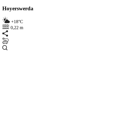
Hoyerswerda
+18°C
0,22 m
Suchen