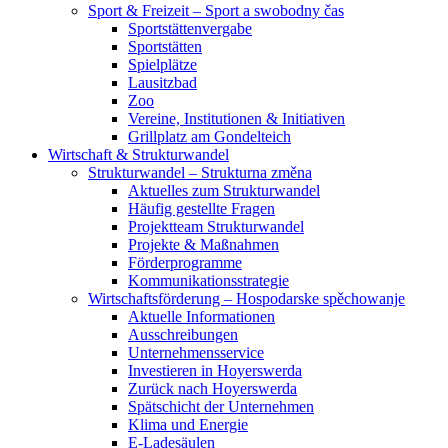
Sport & Freizeit – Sport a swobodny čas
Sportstättenvergabe
Sportstätten
Spielplätze
Lausitzbad
Zoo
Vereine, Institutionen & Initiativen
Grillplatz am Gondelteich
Wirtschaft & Strukturwandel
Strukturwandel – Strukturna změna
Aktuelles zum Strukturwandel
Häufig gestellte Fragen
Projektteam Strukturwandel
Projekte & Maßnahmen
Förderprogramme
Kommunikationsstrategie
Wirtschaftsförderung – Hospodarske spěchowanje
Aktuelle Informationen
Ausschreibungen
Unternehmensservice
Investieren in Hoyerswerda
Zurück nach Hoyerswerda
Spätschicht der Unternehmen
Klima und Energie
E-Ladesäulen