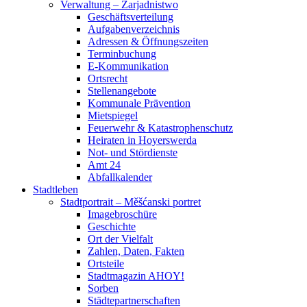
Verwaltung – Zarjadnistwo
Geschäftsverteilung
Aufgabenverzeichnis
Adressen & Öffnungszeiten
Terminbuchung
E-Kommunikation
Ortsrecht
Stellenangebote
Kommunale Prävention
Mietspiegel
Feuerwehr & Katastrophenschutz
Heiraten in Hoyerswerda
Not- und Stördienste
Amt 24
Abfallkalender
Stadtleben
Stadtportrait – Měšćanski portret
Imagebroschüre
Geschichte
Ort der Vielfalt
Zahlen, Daten, Fakten
Ortsteile
Stadtmagazin AHOY!
Sorben
Städtepartnerschaften