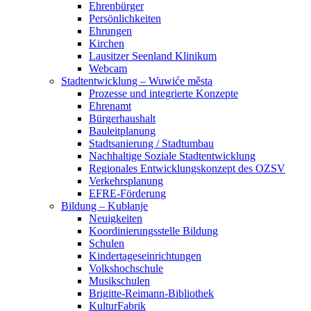
Ehrenbürger
Persönlichkeiten
Ehrungen
Kirchen
Lausitzer Seenland Klinikum
Webcam
Stadtentwicklung – Wuwiće města
Prozesse und integrierte Konzepte
Ehrenamt
Bürgerhaushalt
Bauleitplanung
Stadtsanierung / Stadtumbau
Nachhaltige Soziale Stadtentwicklung
Regionales Entwicklungskonzept des OZSV
Verkehrsplanung
EFRE-Förderung
Bildung – Kubłanje
Neuigkeiten
Koordinierungsstelle Bildung
Schulen
Kindertageseinrichtungen
Volkshochschule
Musikschulen
Brigitte-Reimann-Bibliothek
KulturFabrik