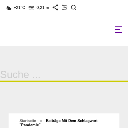
Suchen
+21°C
0,21 m
Suche
für:
Startseite
Beiträge Mit Dem Schlagwort
"Pandemie"