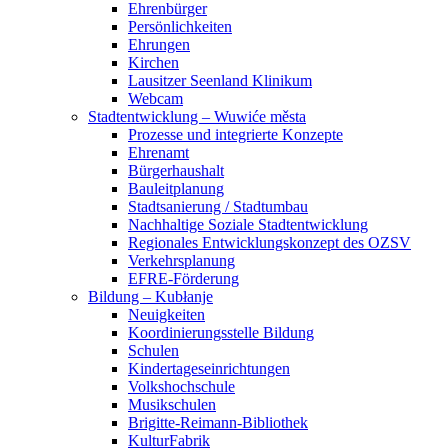
Ehrenbürger
Persönlichkeiten
Ehrungen
Kirchen
Lausitzer Seenland Klinikum
Webcam
Stadtentwicklung – Wuwiće města
Prozesse und integrierte Konzepte
Ehrenamt
Bürgerhaushalt
Bauleitplanung
Stadtsanierung / Stadtumbau
Nachhaltige Soziale Stadtentwicklung
Regionales Entwicklungskonzept des OZSV
Verkehrsplanung
EFRE-Förderung
Bildung – Kubłanje
Neuigkeiten
Koordinierungsstelle Bildung
Schulen
Kindertageseinrichtungen
Volkshochschule
Musikschulen
Brigitte-Reimann-Bibliothek
KulturFabrik