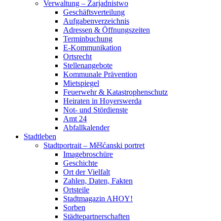
Verwaltung – Zarjadnistwo
Geschäftsverteilung
Aufgabenverzeichnis
Adressen & Öffnungszeiten
Terminbuchung
E-Kommunikation
Ortsrecht
Stellenangebote
Kommunale Prävention
Mietspiegel
Feuerwehr & Katastrophenschutz
Heiraten in Hoyerswerda
Not- und Stördienste
Amt 24
Abfallkalender
Stadtleben
Stadtportrait – Měšćanski portret
Imagebroschüre
Geschichte
Ort der Vielfalt
Zahlen, Daten, Fakten
Ortsteile
Stadtmagazin AHOY!
Sorben
Städtepartnerschaften