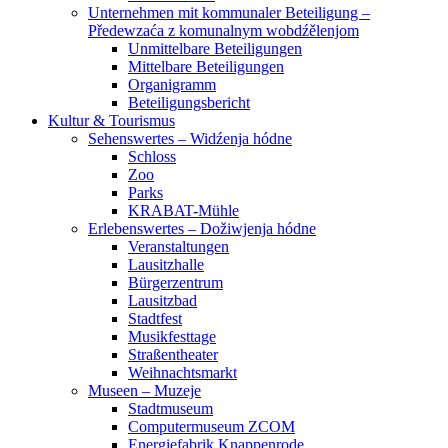
Unternehmen mit kommunaler Beteiligung –
Předewzaća z komunalnym wobdźělenjom
Unmittelbare Beteiligungen
Mittelbare Beteiligungen
Organigramm
Beteiligungsbericht
Kultur & Tourismus
Sehenswertes – Widźenja hódne
Schloss
Zoo
Parks
KRABAT-Mühle
Erlebenswertes – Dožiwjenja hódne
Veranstaltungen
Lausitzhalle
Bürgerzentrum
Lausitzbad
Stadtfest
Musikfesttage
Straßentheater
Weihnachtsmarkt
Museen – Muzeje
Stadtmuseum
Computermuseum ZCOM
Energiefabrik Knappenrode