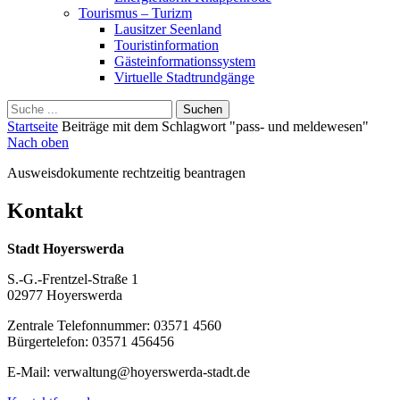
Tourismus – Turizm
Lausitzer Seenland
Touristinformation
Gästeinformationssystem
Virtuelle Stadtrundgänge
Suche
Schliessen
für:
Startseite
Beiträge mit dem Schlagwort "pass- und meldewesen"
Nach oben
Ausweisdokumente rechtzeitig beantragen
Kontakt
Stadt Hoyerswerda
S.-G.-Frentzel-Straße 1
02977 Hoyerswerda
Zentrale Telefonnummer: 03571 4560
Bürgertelefon: 03571 456456
E-Mail: verwaltung@hoyerswerda-stadt.de