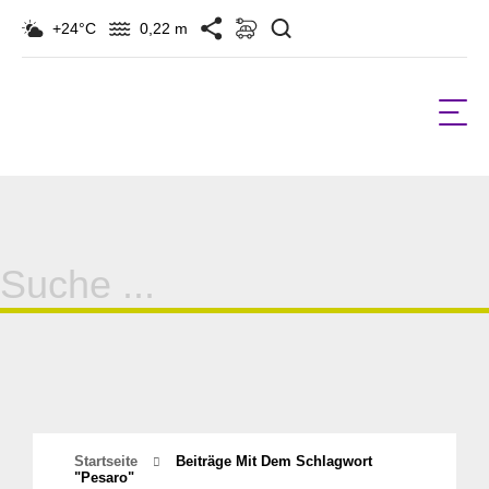
Suchen
+24°C
0,22 m
Suche
für:
Startseite
Beiträge Mit Dem Schlagwort
"Pesaro"